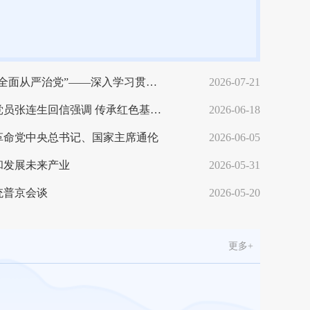
“必须持之以恒推进全面从严治党”——深入学习贯彻习近平总书记在庆祝中国共产党成立105周年大会上重要讲话系列述评之十六
2026-07-21
习近平给新华社老党员张连生回信强调 传承红色基因 在新征程上书写优异答卷
2026-06-18
革命党中央总书记、国家主席通伦
2026-06-05
和发展未来产业
2026-05-31
指导工作
统普京会谈
2026-05-20
更多+