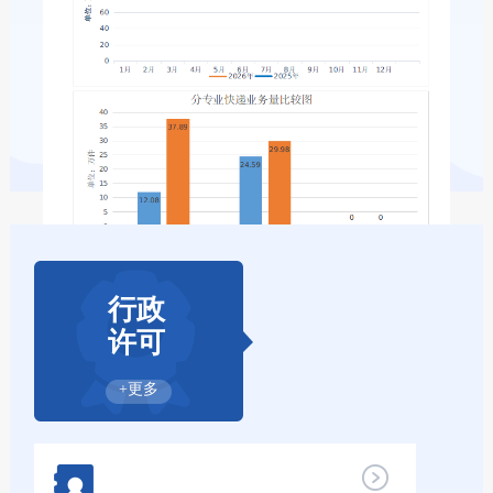
行政
许可
+更多