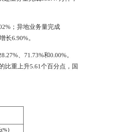
0.02%；异地业务量完成
长6.90%。
%、71.73%和0.00%。
比重上升5.61个百分点，国
长
(%）